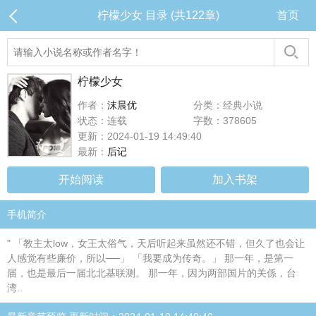
柠檬少女 目录 (共122章)
首页
柠檬少女
作者：
沫晨优
分类：经典小说
状态：连载
字数：378605
更新：2024-01-19 14:49:40
最新：
后记
开始阅读
加入书架
手机简介
" 「教主太low，女王太俗气，天后听起来虽然还不错，但久了也会让
人感觉有些廉价，所以──」 「我要成为传奇。」 那一年，是第一
届，也是最后一届北北基联测。 那一年，因为两部国片的关係，台
湾..