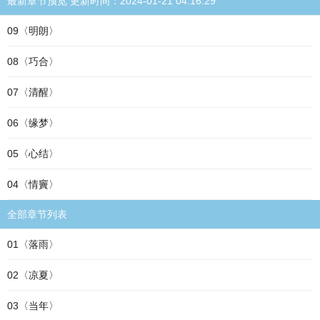
最新章节预览 更新时间：2024-01-21 04:16:29
09〈明朗〉
08〈巧合〉
07〈清醒〉
06〈缘梦〉
05〈心结〉
04〈情竇〉
全部章节列表
01〈落雨〉
02〈凉夏〉
03〈当年〉