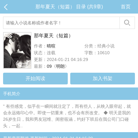
那年夏天（短篇） 目录 (共9章)
首页
那年夏天（短篇）
作者：
晴暄
分类：经典小说
状态：连载
字数：10610
更新：2024-01-21 04:16:29
最新：
09〈明朗〉
开始阅读
加入书架
手机简介
" 有些感觉，似乎在一瞬间就注定了，而有些人，从映入眼帘起，就
会永远烙印心中。即使一切重来，也不会有所改变。 ◆ 明天是我的
26岁生日，我和男友冠维、闺密筱涵，约好下班后在我公司门口碰
头，一起..