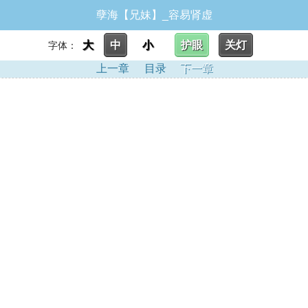
孽海【兄妹】_容易肾虚
大
中
小
护眼
关灯
字体：
上一章
目录
下一章