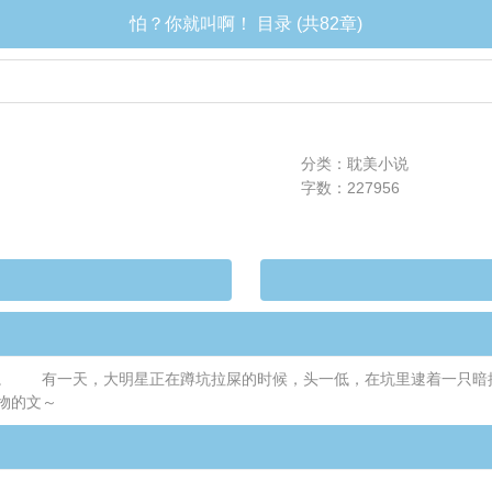
怕？你就叫啊！ 目录 (共82章)
分类：耽美小说
字数：227956
等。 有一天，大明星正在蹲坑拉屎的时候，头一低，在坑里逮着一只
物的文～