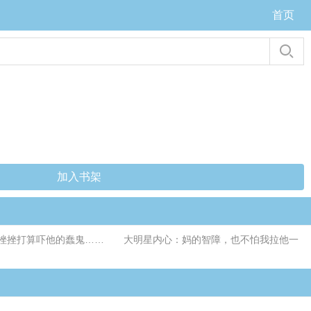
首页
加入书架
暗挫挫打算吓他的蠢鬼…… 大明星内心：妈的智障，也不怕我拉他一