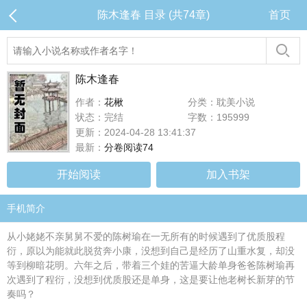
陈木逢春 目录 (共74章)
首页
陈木逢春
作者：
花楸
分类：耽美小说
状态：完结
字数：195999
更新：2024-04-28 13:41:37
最新：
分卷阅读74
开始阅读
加入书架
手机简介
从小姥姥不亲舅舅不爱的陈树瑜在一无所有的时候遇到了优质股程
衍，原以为能就此脱贫奔小康，没想到自己是经历了山重水复，却没
等到柳暗花明。六年之后，带着三个娃的苦逼大龄单身爸爸陈树瑜再
次遇到了程衍，没想到优质股还是单身，这是要让他老树长新芽的节
奏吗？